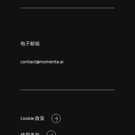
电子邮箱
contact@momenta.ai
Cookie 政策
使用条款