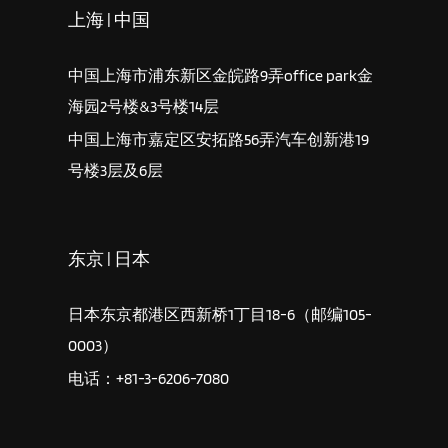
上海 | 中国
中国上海市浦东新区金皖路9弄office park金
海园2号楼&3号楼14层
中国上海市嘉定区安拓路56弄汽车创新港19
号楼3层及6层
东京 | 日本
日本东京都港区西新桥1丁目18-6（邮编105-
0003）
电话：+81-3-6206-7080