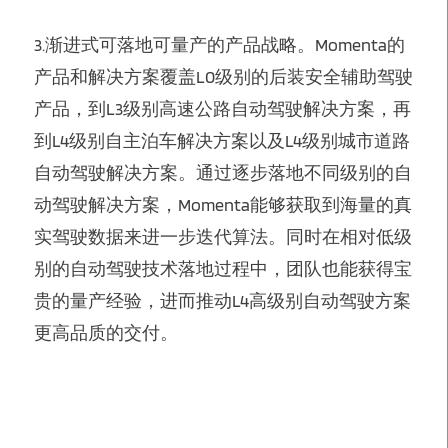
3.渐进式可落地可量产的产品战略。Momenta的
产品和解决方案覆盖L0级别的后装安全辅助驾驶
产品，到L3级别高速公路自动驾驶解决方案，再
到L4级别自主泊车解决方案以及L4级别城市道路
自动驾驶解决方案。通过逐步落地不同级别的自
动驾驶解决方案，Momenta能够获取到海量的真
实驾驶数据来进一步迭代算法。同时在相对低级
别的自动驾驶技术落地过程中，团队也能获得宝
贵的量产经验，进而推动L4高级别自动驾驶方案
更高品质的交付。