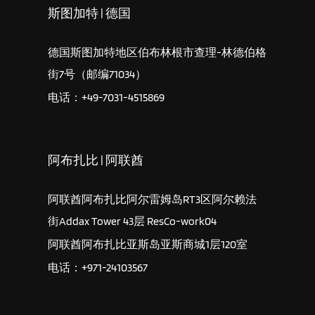
斯图加特 | 德国
德国斯图加特地区伯布林根市查理-林德伯格
街7号（邮编71034）
电话：+49-7031-4515869
阿布扎比 | 阿联酋
阿联酋阿布扎比阿尔雷姆岛RT3区阿尔赖法
街Addax Tower 43层 ResCo-work04
阿联酋阿布扎比亚斯岛亚斯商城1层120室
电话：+971-24103567