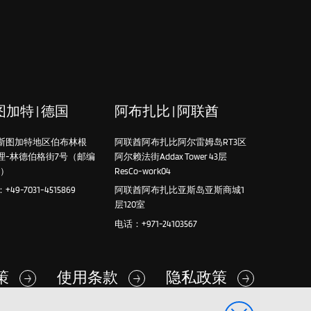
加特 | 德国
阿布扎比 | 阿联酋
斯图加特地区伯布林根
阿联酋阿布扎比阿尔雷姆岛RT3区
理-林德伯格街7号（邮编
阿尔赖法街Addax Tower 43层
4）
ResCo-work04
49-7031-4515869
阿联酋阿布扎比亚斯岛亚斯商城1
层120室
电话：+971-24103567
政策
使用条款
隐私政策