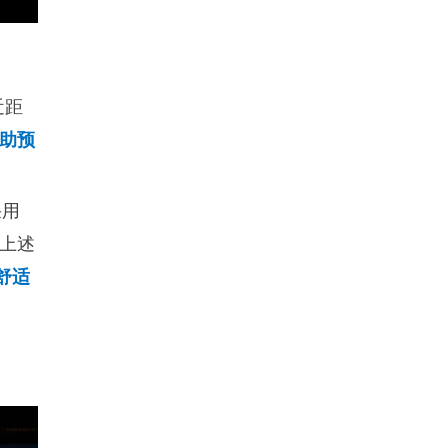
近距
辅助预
采用
上述
舒适