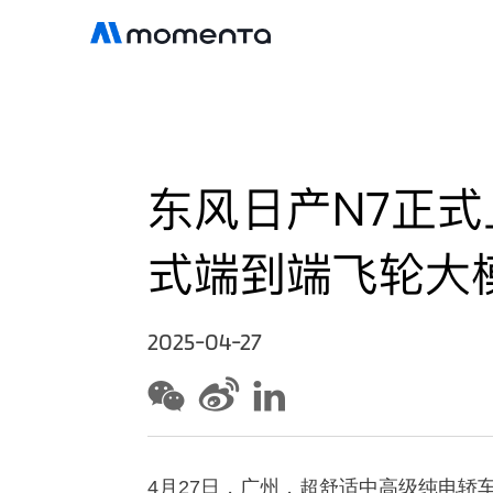
东风日产N7正式
式端到端飞轮大
2025-04-27
4
月27日，广州，超舒适中高级纯电轿车