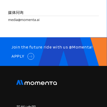
媒体问询
media@momenta.ai
Join the future ride with us @Momenta!
APPLY