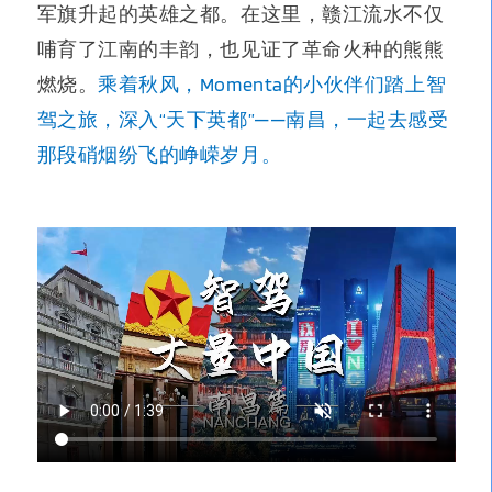
军旗升起的英雄之都。在这里，赣江流水不仅
哺育了江南的丰韵，也见证了革命火种的熊熊
燃烧。
乘着秋风，Momenta的小伙伴们踏上智
驾之旅，深入“天下英都”——南昌，一起去感受
那段硝烟纷飞的峥嵘岁月。