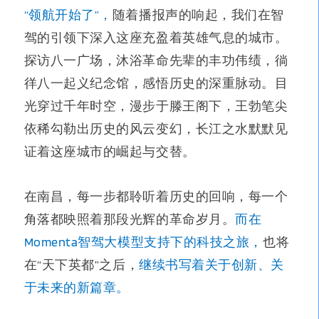
“领航开始了”，
随着播报声的响起，我们在智
驾的引领下深入这座充盈着英雄气息的城市。
探访八一广场，沐浴革命先辈的丰功伟绩，徜
徉八一起义纪念馆，感悟历史的深重脉动。目
光穿过千年时空，漫步于滕王阁下，王勃笔尖
依稀勾勒出历史的风云变幻，长江之水默默见
证着这座城市的崛起与交替。
在南昌，每一步都聆听着历史的回响，每一个
角落都映照着那段光辉的革命岁月。
而在
Momenta智驾大模型支持下的科技之旅，
也将
在“天下英都”之后
，
继续书写着关于创新、关
于未来的新篇章。