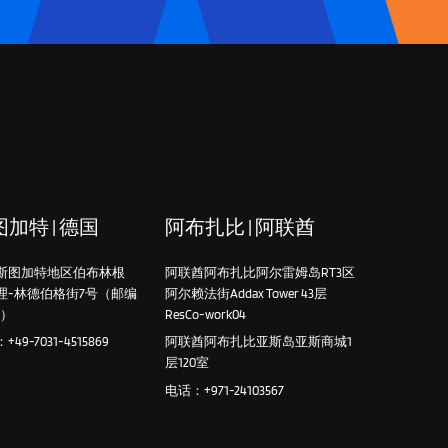
加特 | 德国
阿布扎比 | 阿联酋
斯图加特地区伯布林根
阿联酋阿布扎比阿尔雷姆岛RT3区
理-林德伯格街7号（邮编
阿尔赖法街Addax Tower 43层
4）
ResCo-work04
49-7031-4515869
阿联酋阿布扎比亚斯岛亚斯商城1
层120室
电话：+971-24103567