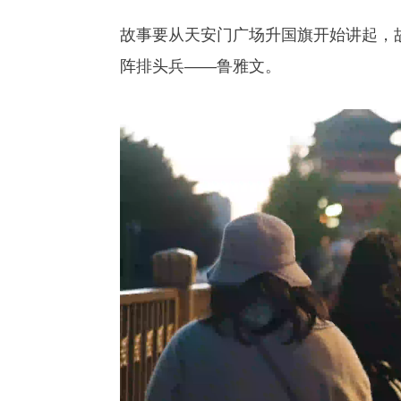
故事要从天安门广场升国旗开始讲起，故
阵排头兵——鲁雅文。