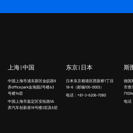
上海 | 中国
东京 | 日本
斯图
中国上海市浦东新区金皖路9
日本东京都港区西新桥1丁目
德国
弄office park金海园2号楼&3
18-6（邮编105-0003）
市查
号楼14层
7103
电话：+81-3-6206-7080
中国上海市嘉定区安拓路56
电话：+
弄汽车创新港19号楼3层及6层